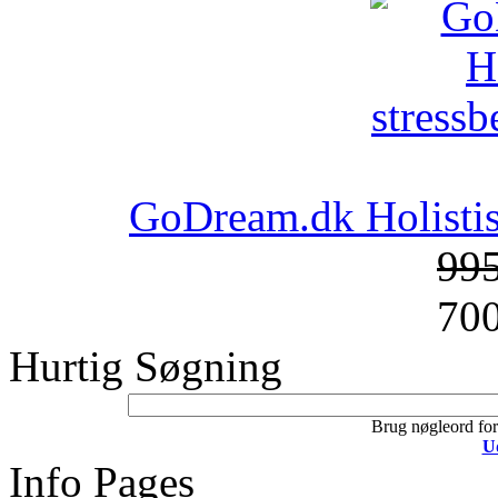
GoDream.dk Holistis
99
70
Hurtig Søgning
Brug nøgleord for 
U
Info Pages