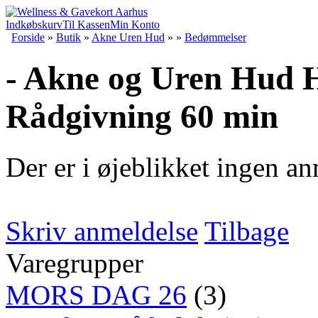
Indkøbskurv
Til Kassen
Min Konto
Forside
»
Butik
»
Akne Uren Hud
»
»
Bedømmelser
- Akne og Uren Hud H
Rådgivning 60 min
Der er i øjeblikket ingen an
Skriv anmeldelse
Tilbage
Varegrupper
MORS DAG 26
(3)