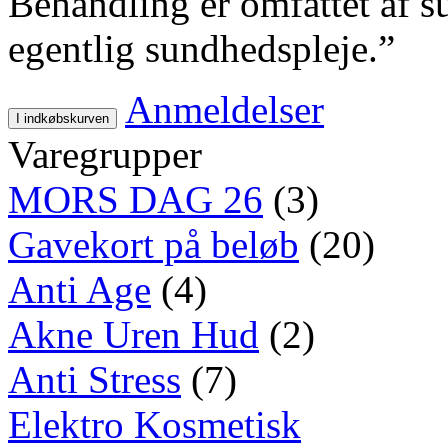
Behandling er omfattet af
egentlig sundhedspleje.”
Anmeldelser
I indkøbskurven
Varegrupper
MORS DAG 26
(3)
Gavekort på beløb
(20)
Anti Age
(4)
Akne Uren Hud
(2)
Anti Stress
(7)
Elektro Kosmetisk