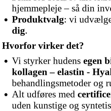
hjemmepleje – så din inve
Produktvalg
: vi udvælg
dig
.
Hvorfor virker det?
Vi styrker hudens
egen b
kollagen – elastin - Hy
behandlingsmetoder og ru
Alt udføres med
certifi
uden kunstige og syntetis