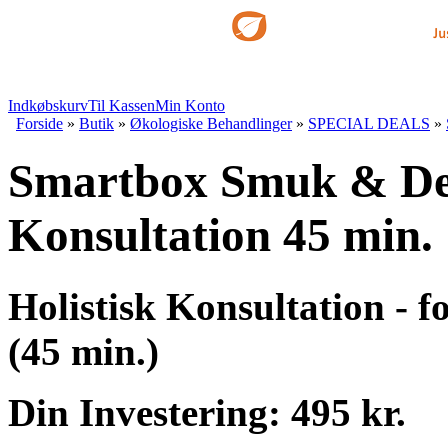
Indkøbskurv
Til Kassen
Min Konto
Forside
»
Butik
»
Økologiske Behandlinger
»
SPECIAL DEALS
»
Smartbox Smuk & De
Konsultation 45 min.
Holistisk Konsultation - 
(45 min.)
Din Investering: 495 kr.