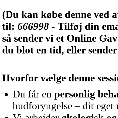
(Du kan købe denne ved a
til:
666998 -
Tilføj din em
så sender vi et Online Gav
du blot en tid, eller sende
Hvorfor vælge denne sess
Du får en
personlig beh
hudforyngelse – dit eget
Vi arbejder
økologisk og 