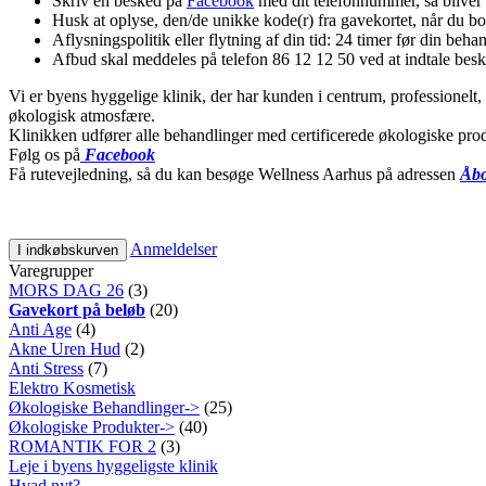
Skriv en besked på
Facebook
med dit telefonnummer, så bliver d
Husk at oplyse, den/de unikke kode(r) fra gavekortet, når du b
Aflysningspolitik eller flytning af din tid: 24 timer før din beha
Afbud skal meddeles på telefon 86 12 12 50 ved at indtale besk
Vi er byens hyggelige klinik, der har kunden i centrum, professionelt,
økologisk atmosfære.
Klinikken udfører alle behandlinger med certificerede økologiske prod
Følg os på
Facebook
Få rutevejledning, så du kan besøge Wellness Aarhus på adressen
Åbo
Anmeldelser
I indkøbskurven
Varegrupper
MORS DAG 26
(3)
Gavekort på beløb
(20)
Anti Age
(4)
Akne Uren Hud
(2)
Anti Stress
(7)
Elektro Kosmetisk
Økologiske Behandlinger->
(25)
Økologiske Produkter->
(40)
ROMANTIK FOR 2
(3)
Leje i byens hyggeligste klinik
Hvad nyt?