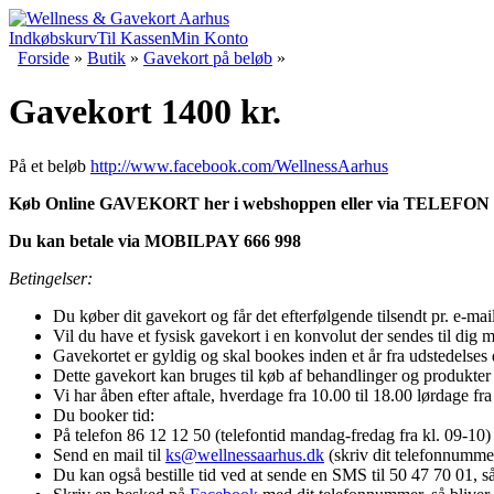
Indkøbskurv
Til Kassen
Min Konto
Forside
»
Butik
»
Gavekort på beløb
»
Gavekort 1400 kr.
På et beløb
http://www.facebook.com/WellnessAarhus
Køb Online GAVEKORT her i webshoppen eller via TELEFON 
Du kan betale via MOBILPAY 666 998
Betingelser:
Du køber dit gavekort og får det efterfølgende tilsendt pr. e-ma
Vil du have et fysisk gavekort i en konvolut der sendes til dig 
Gavekortet er gyldig og skal bookes inden et år fra udstedelses 
Dette gavekort kan bruges til køb af behandlinger og produkter 
Vi har åben efter aftale, hverdage fra 10.00 til 18.00 lørdage fra
Du booker tid:
På telefon 86 12 12 50 (telefontid mandag-fredag fra kl. 09-10)
Send en mail til
ks@wellnessaarhus.dk
(skriv dit telefonnummer 
Du kan også bestille tid ved at sende en SMS til 50 47 70 01, så 