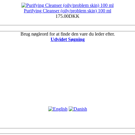
Purifying Cleanser (oily/problem skin) 100 ml
175.00DKK
Brug nøgleord for at finde den vare du leder efter.
Udvidet Søgning