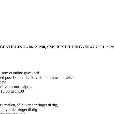
BESTILLING - 86121250, SMS BESTILLING - 50 47 70 01, ell
il som et online gavekort!
med post Danmark, skriv det i kommentar feltet.
dato
til vores normalpris.
 10.00 til 14.00
i mailen, så bliver der ringet til dig).
bliver der ringet til dig