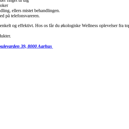
er ringet til dig
ooker
ndling, ellers mistet behandlingen.
ed på telefonsvareren.
 enkelt og effektivt. Hos os får du økologiske Wellness oplevelser fra 
ukter.
ulevarden 39, 8000 Aarhus