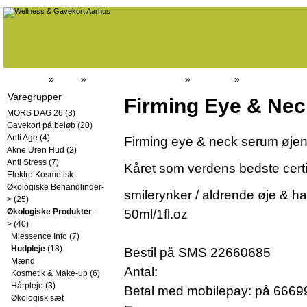
Forside
»
Butik
»
Økologiske Produkter
»
Hudpleje
»
Varegrupper
Firming Eye & Nec
MORS DAG 26
(3)
Gavekort på beløb
(20)
Anti Age
(4)
Firming eye & neck serum øje
Akne Uren Hud
(2)
Anti Stress
(7)
Kåret som verdens bedste cert
Elektro Kosmetisk
Økologiske Behandlinger-
smilerynker / aldrende øje & h
>
(25)
Økologiske Produkter
-
50ml/1fl.oz
>
(40)
Miessence Info
(7)
Hudpleje
(18)
Bestil på SMS 22660685
Mænd
Antal:
Kosmetik & Make-up
(6)
Hårpleje
(3)
Betal med mobilepay: på 6669
Økologisk sæt