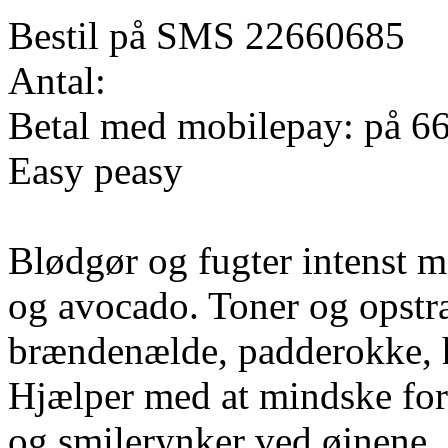
Bestil på SMS 22660685
Antal:
Betal med mobilepay: på 6
Easy peasy
Blødgør og fugter intenst m
og avocado. Toner og opst
brændenælde, padderokke, h
Hjælper med at mindske fore
og smilerynker ved øjnene.