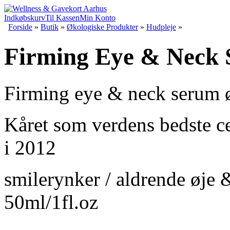
Indkøbskurv
Til Kassen
Min Konto
Forside
»
Butik
»
Økologiske Produkter
»
Hudpleje
»
Firming Eye & Neck 
Firming eye & neck serum 
Kåret som verdens bedste ce
i 2012
smilerynker / aldrende øje 
50ml/1fl.oz