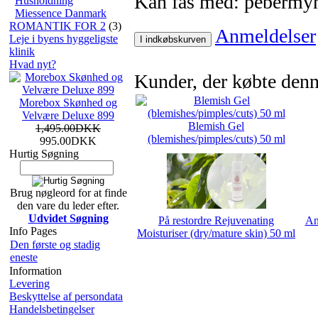
Kan fås med: pebermynt
Husholdning
Miessence Danmark
ROMANTIK FOR 2
(3)
Anmeldelser
Leje i byens hyggeligste
I indkøbskurven
klinik
Hvad nyt?
Kunder, der købte denn
Morebox Skønhed og
Velvære Deluxe 899
Blemish Gel
1,495.00DKK
(blemishes/pimples/cuts) 50 ml
995.00DKK
Hurtig Søgning
Brug nøgleord for at finde
den vare du leder efter.
Udvidet Søgning
På restordre Rejuvenating
An
Info Pages
Moisturiser (dry/mature skin) 50 ml
Den første og stadig
eneste
Information
Levering
Beskyttelse af persondata
Handelsbetingelser