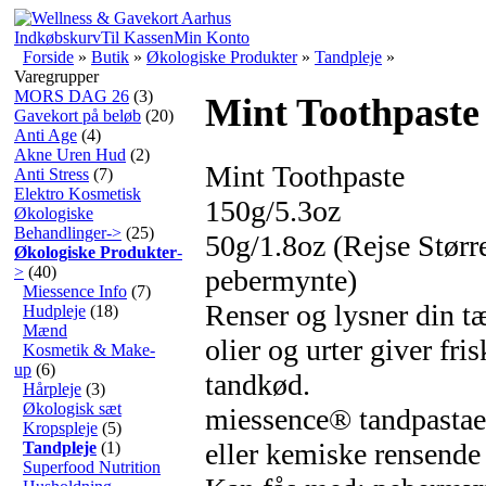
Indkøbskurv
Til Kassen
Min Konto
Forside
»
Butik
»
Økologiske Produkter
»
Tandpleje
»
Varegrupper
MORS DAG 26
(3)
Mint Toothpaste
Gavekort på beløb
(20)
Anti Age
(4)
Akne Uren Hud
(2)
Mint Toothpaste
Anti Stress
(7)
Elektro Kosmetisk
150g/5.3oz
Økologiske
Behandlinger->
(25)
50g/1.8oz (Rejse Størr
Økologiske Produkter
-
>
(40)
pebermynte)
Miessence Info
(7)
Renser og lysner din tæ
Hudpleje
(18)
Mænd
olier og urter giver fr
Kosmetik & Make-
up
(6)
tandkød.
Hårpleje
(3)
Økologisk sæt
miessence® tandpastaer
Kropspleje
(5)
eller kemiske rensende 
Tandpleje
(1)
Superfood Nutrition