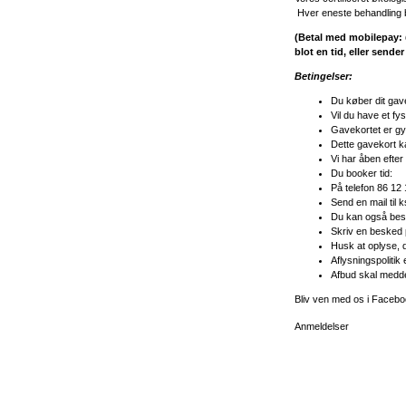
Hver eneste behandling b
(Betal med mobilepay:
blot en tid, eller sende
Betingelser:
Du køber dit gave
Vil du have et fy
Gavekortet er gyl
Dette gavekort ka
Vi har åben efter 
Du booker tid:
På telefon 86 12 
Send en mail til
k
Du kan også bestil
Skriv en besked
Husk at oplyse, 
Aflysningspolitik 
Afbud skal medde
Bliv ven med os i Faceb
Anmeldelser