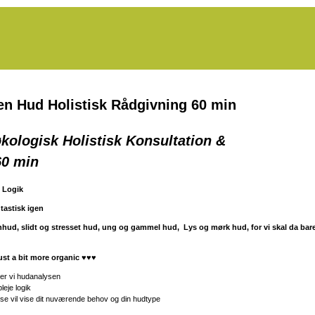
en Hud Holistisk Rådgivning 60 min
økologisk Holistisk Konsultation &
60 min
e Logik
tastisk igen
enhud, slidt og stresset hud, ung og gammel hud, Lys og mørk hud, for vi skal da bare 
Just a bit more organic
♥♥♥
er vi hudanalysen
pleje logik
yse vil vise dit nuværende behov og din hudtype