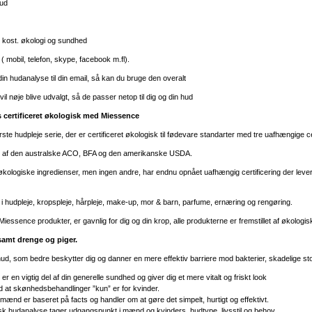
hud
d, kost. økologi og sundhed
e ( mobil, telefon, skype, facebook m.fl).
 din hudanalyse til din email, så kan du bruge den overalt
il nøje blive udvalgt, så de passer netop til dig og din hud
s certificeret økologisk med Miessence
te hudpleje serie, der er certificeret økologisk til fødevare standarter med tre uafhængige cer
et af den australske ACO, BFA og den amerikanske USDA.
ologiske ingredienser, men ingen andre, har endnu opnået uafhængig certificering der lever 
i hudpleje, kropspleje, hårpleje, make-up, mor & barn, parfume, ernæring og rengøring.
iessence produkter, er gavnlig for dig og din krop, alle produkterne er fremstillet af økologiske
amt drenge og piger.
hud, som bedre beskytter dig og danner en mere effektiv barriere mod bakterier, skadelige stof
 er en vigtig del af din generelle sundhed og giver dig et mere vitalt og friskt look
at skønhedsbehandlinger ”kun” er for kvinder.
mænd er baseret på facts og handler om at gøre det simpelt, hurtigt og effektivt.
isk hudanalyse tager udgangspunkt i mænd og kvinders, hudtype, livsstil og behov.