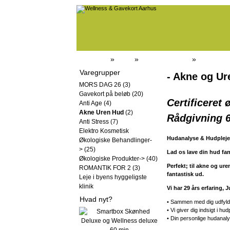
Forside
»
Butik
»
Akne Uren Hud
»
Varegrupper
- Akne og Ur
MORS DAG 26
(3)
Gavekort på beløb
(20)
Certificeret 
Anti Age
(4)
Akne Uren Hud
(2)
Rådgivning 
Anti Stress
(7)
Elektro Kosmetisk
Hudanalyse & Hudplej
Økologiske Behandlinger-
>
(25)
Lad os lave din hud fan
Økologiske Produkter->
(40)
Perfekt; til akne og ur
ROMANTIK FOR 2
(3)
fantastisk ud.
Leje i byens hyggeligste
klinik
Vi har 29 års erfaring, 
Hvad nyt?
• Sammen med dig udfyld
• Vi giver dig indsigt i hud
• Din personlige hudanal