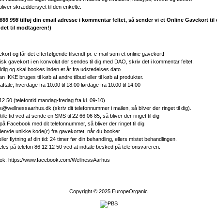
liver skræddersyet til den enkelte.
666 998
tilføj din email adresse i kommentar feltet, så sender vi et
Online Gavekort til
r det til modtageren!)
kort og får det efterfølgende tilsendt pr. e-mail som et online gavekort!
sisk gavekort i en konvolut der sendes til dig med DAO, skriv det i kommentar feltet.
dig og skal bookes inden et år fra udstedelses dato
n IKKE bruges til køb af andre tilbud eller til køb af produkter.
aftale, hverdage fra 10.00 til 18.00 lørdage fra 10.00 til 14.00
12 50 (telefontid mandag-fredag fra kl. 09-10)
s@wellnessaarhus.dk
(skriv dit telefonnummer i mailen, så bliver der ringet til dig).
le tid ved at sende en SMS til 22 66 06 85, så bliver der ringet til dig
 på
Facebook
med dit telefonnummer, så bliver der ringet til dig
den/de unikke kode(r) fra gavekortet, når du booker
eller flytning af din tid: 24 timer før din behandling, ellers mistet behandlingen.
les på telefon 86 12 12 50 ved at indtale besked på telefonsvareren.
ook: https://www.facebook.com/WellnessAarhus
Copyright © 2025
EuropeOrganic