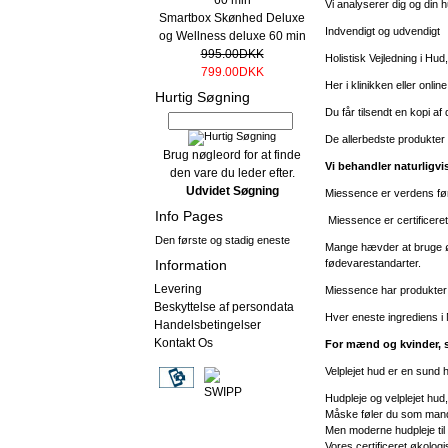
Vi analyserer dig og din 
Smartbox Skønhed Deluxe
Indvendigt og udvendigt
og Wellness deluxe 60 min
995.00DKK
Holistisk Vejledning i Hu
799.00DKK
Her i klinikken eller onlin
Hurtig Søgning
Du får tilsendt en kopi af
De allerbedste produkter v
Brug nøgleord for at finde
Vi behandler naturligvi
den vare du leder efter.
Udvidet Søgning
Miessence er verdens førs
Info Pages
Miessence er certificer
Den første og stadig eneste
Mange hævder at bruge øk
fødevarestandarter.
Information
Levering
Miessence har produkter 
Beskyttelse af persondata
Hver eneste ingrediens i M
Handelsbetingelser
Kontakt Os
For mænd og kvinder, s
Velplejet hud er en sund 
Hudpleje og velplejet hud,
Måske føler du som mand 
Men moderne hudpleje til 
Vores certificeret økolog