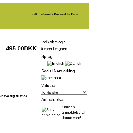
Indkøbskurv
Til Kassen
Min Konto
Indkøbsvogn
495.00DKK
0 varer i vognen
Sprog
Social Networking
Valutaer
have dig til at se
Anmeldelser
Skriv en
anmeldelse af
denne vare!