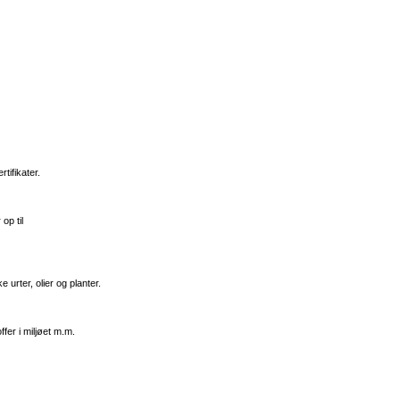
tifikater.
op til
 urter, olier og planter.
fer i miljøet m.m.