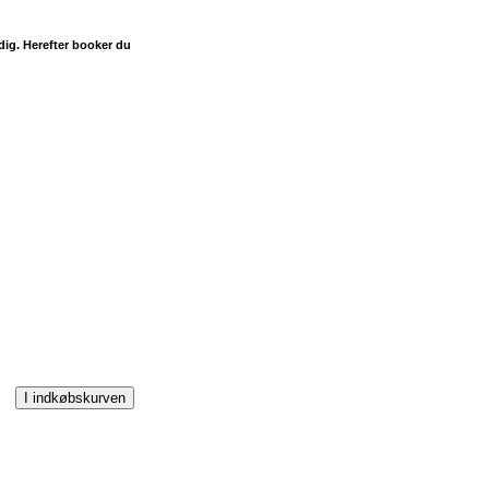
 dig. Herefter booker du
I indkøbskurven