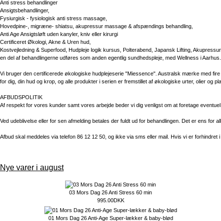
Anti stress behandlinger
Ansigtsbehandlinger,
Fysiurgisk - fysiologisk anti stress massage,
Hovedpine-, migræne- shiatsu, akupressur massage & afspændings behandling,
Anti Age Ansigtsløft uden kanyler, kniv eller kirurgi
Certificeret Økologi, Akne & Uren hud,
Kostvejledning & Superfood, Hudpleje logik kursus, Polterabend, Japansk Lifting, Akupressu
en del af behandlingerne udføres som anden egentlig sundhedspleje, med Wellness i Aarhus.
Vi bruger den certificerede økologiske hudplejeserie "Miessence". Australsk mærke med fire ua
for dig, din hud og krop, og alle produkter i serien er fremstillet af økologiske urter, olier og pla
AFBUDSPOLITIK
Af respekt for vores kunder samt vores arbejde beder vi dig venligst om at foretage eventuel af
Ved udeblivelse eller for sen afmelding betales der fuldt ud for behandlingen. Det er ens for al
Afbud skal meddeles via telefon 86 12 12 50, og ikke via sms eller mail. Hvis vi er forhindret 
Nye varer i august
03 Mors Dag 26 Anti Stress 60 min
995.00DKK
01 Mors Dag 26 Anti-Age Super-lækker & baby-blød