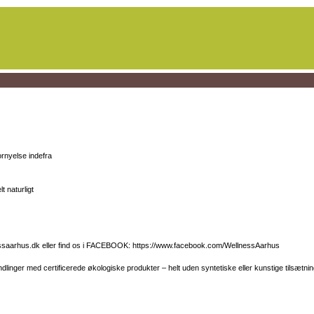
ornyelse indefra
t naturligt
llnessaarhus.dk eller find os i FACEBOOK: https://www.facebook.com/WellnessAarhus
linger med certificerede økologiske produkter – helt uden syntetiske eller kunstige tilsætnin