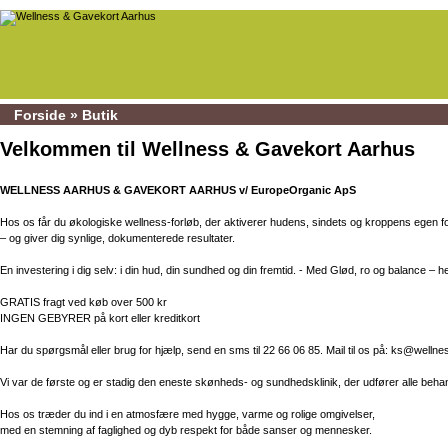
Forside
»
Butik
Velkommen til Wellness & Gavekort Aarhus
WELLNESS AARHUS & GAVEKORT AARHUS v/ EuropeOrganic ApS
Hos os får du økologiske wellness-forløb, der aktiverer hudens, sindets og kroppens egen f
– og giver dig synlige, dokumenterede resultater.
En investering i dig selv: i din hud, din sundhed og din fremtid. - Med Glød, ro og balance – hel
GRATIS fragt ved køb over 500 kr
INGEN GEBYRER på kort eller kreditkort
Har du spørgsmål eller brug for hjælp, send en sms til 22 66 06 85. Mail til os på: ks@we
Vi var de første og er stadig den eneste skønheds- og sundhedsklinik, der udfører alle behand
Hos os træder du ind i en atmosfære med hygge, varme og rolige omgivelser,
med en stemning af faglighed og dyb respekt for både sanser og mennesker.