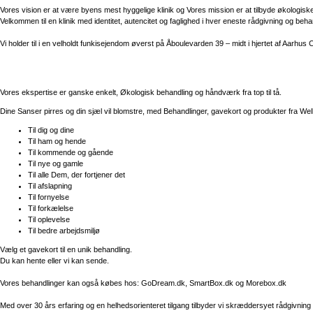
Vores vision er at være byens mest hyggelige klinik og Vores mission er at tilbyde økologisk
Velkommen til en klinik med identitet, autencitet og faglighed i hver eneste rådgivning og beha
Vi holder til i en velholdt funkisejendom øverst på Åboulevarden 39 – midt i hjertet af Aarhu
Vores ekspertise er ganske enkelt, Økologisk behandling og håndværk fra top til tå.
Dine Sanser pirres og din sjæl vil blomstre, med Behandlinger, gavekort og produkter fra We
Til dig og dine
Til ham og hende
Til kommende og gående
Til nye og gamle
Til alle Dem, der fortjener det
Til afslapning
Til fornyelse
Til forkælelse
Til oplevelse
Til bedre arbejdsmiljø
Vælg et gavekort til en unik behandling.
Du kan hente eller vi kan sende.
Vores behandlinger kan også købes hos: GoDream.dk, SmartBox.dk og Morebox.dk
Med over 30 års erfaring og en helhedsorienteret tilgang tilbyder vi skræddersyet rådgivning 