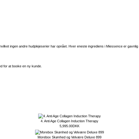
 hvilket ingen andre hudplejeserier har opnået. Hver eneste ingrediens i Miessence er gavnlig
hed for at booke en ny kunde.
4. Anti Age Collagen Induction Therapy
5,995.00DKK
Morebox Skønhed og Velvære Deluxe 899