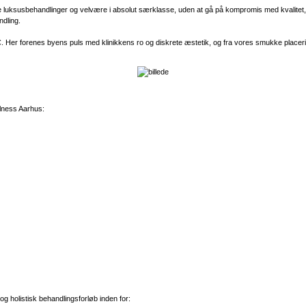
e luksusbehandlinger og velvære i absolut særklasse, uden at gå på kompromis med kvalitet, v
ndling.
s C. Her forenes byens puls med klinikkens ro og diskrete æstetik, og fra vores smukke placeri
llness Aarhus:
og holistisk behandlingsforløb inden for: