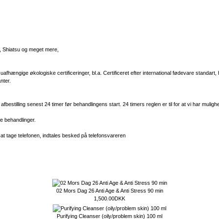
r, Shiatsu og meget mere,
fhængige økologiske certificeringer, bl.a. Certificeret efter international fødevare standart,
nter.
bestilling senest 24 timer før behandlingens start. 24 timers reglen er til for at vi har mulig
le behandlinger.
i at tage telefonen, indtales besked på telefonsvareren
02 Mors Dag 26 Anti Age & Anti Stress 90 min
1,500.00DKK
Purifying Cleanser (oily/problem skin) 100 ml