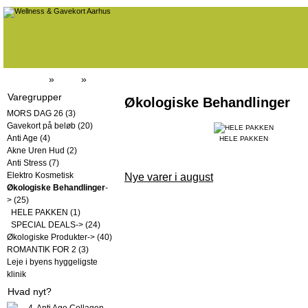
Forside
»
Butik
»
Økologiske Behandlinger
Varegrupper
Økologiske Behandlinger
MORS DAG 26
(3)
Gavekort på beløb
(20)
Anti Age
(4)
HELE PAKKEN
Akne Uren Hud
(2)
Anti Stress
(7)
Elektro Kosmetisk
Nye varer i august
Økologiske Behandlinger
-
>
(25)
HELE PAKKEN
(1)
SPECIAL DEALS->
(24)
Økologiske Produkter->
(40)
ROMANTIK FOR 2
(3)
Leje i byens hyggeligste
klinik
Hvad nyt?