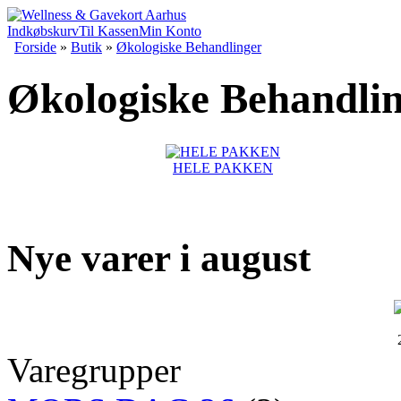
Indkøbskurv
Til Kassen
Min Konto
Forside
»
Butik
»
Økologiske Behandlinger
Økologiske Behandli
HELE PAKKEN
Nye varer i august
Varegrupper