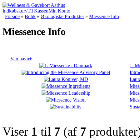
Indkøbskurv
Til Kassen
Min Konto
Forside
»
Butik
»
Økologiske Produkter
»
Miessence Info
Miessence Info
Varenavn+
1. M
Intr
Laur
Mies
Mies
Mies
Susta
Viser
1
til
7
(af
7
produkter