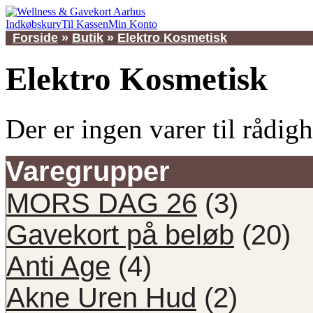
Indkøbskurv
Til Kassen
Min Konto
Forside
»
Butik
»
Elektro Kosmetisk
Elektro Kosmetisk
Der er ingen varer til rådig
Varegrupper
MORS DAG 26
(3)
Gavekort på beløb
(20)
Anti Age
(4)
Akne Uren Hud
(2)