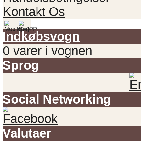
Kontakt Os
Indkøbsvogn
0 varer i vognen
Sprog
Social Networking
Valutaer