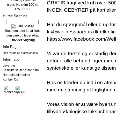
Soothing Cleanser
GRATIS fragt ved køb over 500
(sensitive skin) 100 ml
INGEN GEBYRER på kort eller 
175.00DKK
Hurtig Søgning
Har du spørgsmål eller brug for 
Brug nøgleord for at finde
ks@wellnessaarhus.dk eller f
den vare du leder efter.
https://www.facebook.com/Wel
Udvidet Søgning
Info Pages
Vi var de første og er stadig 
Den første og stadig eneste
Information
udfører alle behandlinger med 
Levering
syntetiske eller kunstige tilsætn
Beskyttelse af persondata
Handelsbetingelser
Kontakt Os
Hos os træder du ind i en atm
med en stemning af faglighed 
Vores vision er at være byens m
tilbyde økologiske luksusbehan