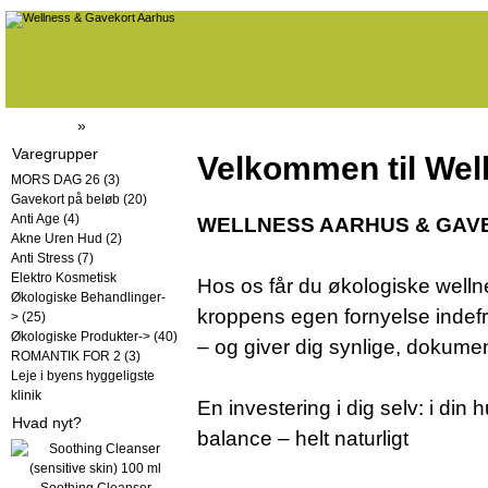
Forside
»
Butik
Varegrupper
Velkommen til Wel
MORS DAG 26
(3)
Gavekort på beløb
(20)
Anti Age
(4)
WELLNESS AARHUS & GAVEK
Akne Uren Hud
(2)
Anti Stress
(7)
Elektro Kosmetisk
Hos os får du økologiske wellne
Økologiske Behandlinger-
kroppens egen fornyelse indef
>
(25)
Økologiske Produkter->
(40)
– og giver dig synlige, dokumen
ROMANTIK FOR 2
(3)
Leje i byens hyggeligste
klinik
En investering i dig selv: i din
Hvad nyt?
balance – helt naturligt