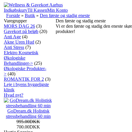
Indkøbskurv
Til Kassen
Min Konto
Forside
»
Butik
»
Den første og stadig eneste
Varegrupper
Den første og stadig eneste
MORS DAG 26
(3)
Vi er den første og stadig den eneste skø
Gavekort på beløb
(20)
produkter!
Anti Age
(4)
Akne Uren Hud
(2)
Anti Stress
(7)
Elektro Kosmetisk
Økologiske
Behandlinger->
(25)
Økologiske Produkter-
>
(40)
ROMANTIK FOR 2
(3)
Leje i byens hyggeligste
klinik
Hvad nyt?
GoDream.dk Holistisk
stressbehandling 60 min
995.00DKK
700.00DKK